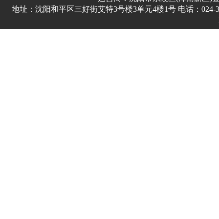
地址：沈阳和平区三好街艾特3号楼3单元4楼1号 电话：024-3178