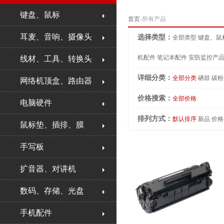
键盘、鼠标
首页
-所有产品
耳麦、音响、摄像头
选择类型：
全部类型
键盘、鼠
机配件
笔记本配件
安防监控产
线材、工具、转换头
详细分类：
全部分类
硒鼓
碳粉
网络机顶盒、路由器
价格搜索：
全部价格
电脑硬件
排列方式：
默认排序
新品
价格
鼠标垫、插排、膜
手写板
扩音器、对讲机
数码、存储、光盘
手机配件