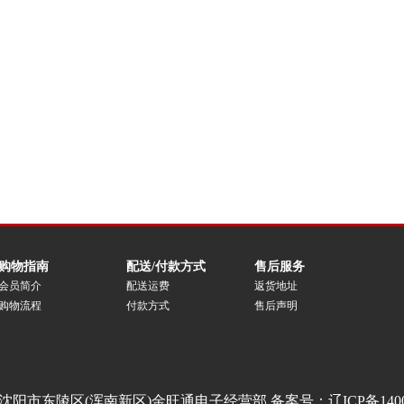
购物指南
配送/付款方式
售后服务
会员简介
配送运费
返货地址
购物流程
付款方式
售后声明
沈阳市东陵区(浑南新区)金旺通电子经营部 备案号：
辽ICP备140