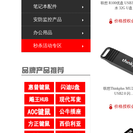
联想 R100优盘 USB
笔记本配件
水 32G U盘
安防监控产品
价格授权
办公用品
秒杀活动专区
联想Thinkplus MU2
USB2.0 闪...
价格授权