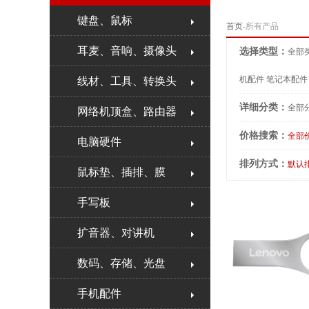
键盘、鼠标
首页
-所有产品
耳麦、音响、摄像头
选择类型：
全部
机配件
笔记本配件
线材、工具、转换头
详细分类：
全部
网络机顶盒、路由器
价格搜索：
全部
电脑硬件
排列方式：
默认
鼠标垫、插排、膜
手写板
扩音器、对讲机
数码、存储、光盘
手机配件