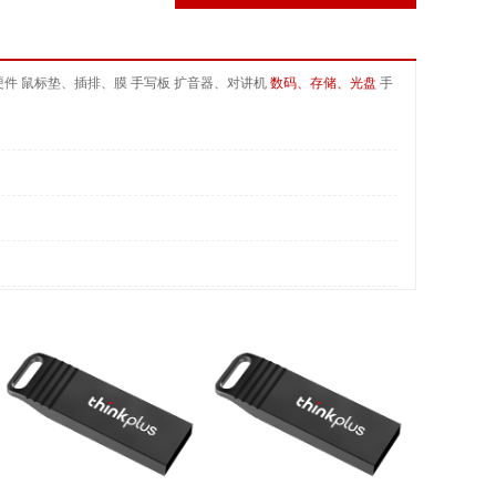
硬件
鼠标垫、插排、膜
手写板
扩音器、对讲机
数码、存储、光盘
手