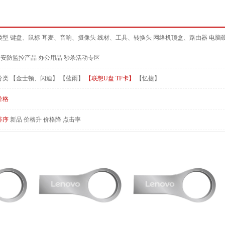
类型
键盘、鼠标
耳麦、音响、摄像头
线材、工具、转换头
网络机顶盒、路由器
电脑
安防监控产品
办公用品
秒杀活动专区
分类
【金士顿、闪迪】
【蓝雨】
【联想U盘 TF卡】
【忆捷】
价格
排序
新品
价格升
价格降
点击率