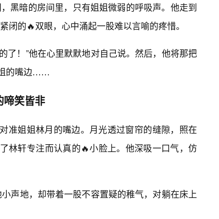
门，黑暗的房间里，只有姐姐微弱的呼吸声。他走到
紧闭的🔥双眼，心中涌起一股难以言喻的疼惜。
吃的了！”他在心里默默地对自己说。然后，他将那把
姐姐的嘴边……
的啼笑皆非
口对准姐姐林月的嘴边。月光透过窗帘的缝隙，照在
在了林轩专注而认真的🔥小脸上。他深吸一口气，仿
”他小声地，却带着一股不容置疑的稚气，对躺在床上