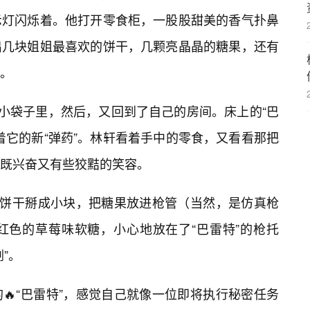
示灯闪烁着。他打开零食柜，一股股甜美的香气扑鼻
出几块姐姐最喜欢的饼干，几颗亮晶晶的糖果，还有
糖。
个小袋子里，然后，又回到了自己的房间。床上的“巴
着它的新“弹药”。林轩看着手中的零食，又看看那把
个既兴奋又有些狡黠的笑容。
把饼干掰成小块，把糖果放进枪管（当然，是仿真枪
红色的草莓味软糖，小心地放在了“巴雷特”的枪托
”。
🔥“巴雷特”，感觉自己就像一位即将执行秘密任务