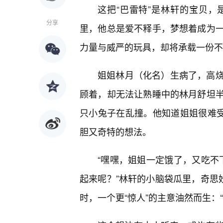
这把“巴雷特”是林轩的宝贝
分享
里，他总是爱不释手，梦想着成为
力量与威严的玩具，却将承载一份不
姐姐林月（化名）生病了，高烧
顾着，却无法让熟睡中的林月舒坦
只小兔子在乱撞。他知道姐姐很难受
胆又奇特的想法。
“嘿嘿，姐姐一定饿了，又吃不
起来呢？”林轩的小脑袋瓜里，奇思
时，一个更“惊人”的主意油然而生：“要