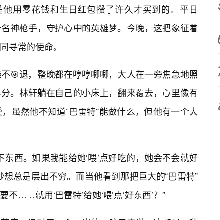
，是他用零花钱和生日红包攒了许久才买到的。平日
一名神枪手，守护心中的英雄梦。今晚，这把象征着
同寻常的使命。
不🎯退，整晚都在哼哼唧唧，大人在一旁焦急地照
半分。林轩躺在自己的小床上，翻来覆去，心里像有
，虽然他不知道“巴雷特”能做什么，但他有一个大
下东西。如果我能给她‘喂’点好吃的，她会不会就好
妙想总是层出不穷。而当他看到那把巨大的“巴雷特”
不……就用‘巴雷特’给她‘喂’点‘好东西’？”