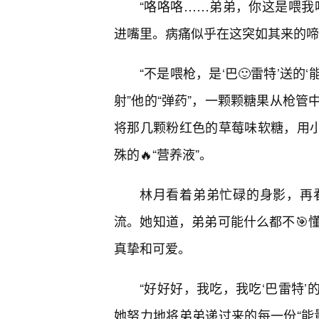
“咯咯咯……弟弟，你这是喂我
进嘴里。病痛似乎在这突如其来的啼
“不是喂枪，是‘巴🙂雷特’送的
射”他的“弹药”，一颗颗糖果从枪
将那几颗粉红色的草莓味软糖，用小
殊的🔥“营养液”。
林月看着弟弟忙碌的身影，再
流。她知道，弟弟可能什么都不🎯
真挚和可爱。
“好好好，我吃，我吃‘巴雷特’
她努力地将弟弟递过来的每一份“能