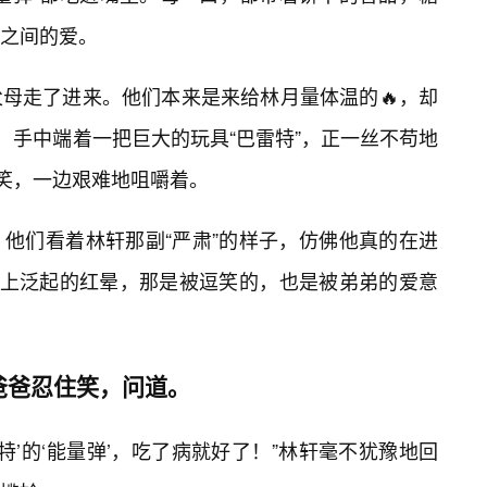
之间的爱。
母走了进来。他们本来是来给林月量体温的🔥，却
，手中端着一把巨大的玩具“巴雷特”，正一丝不苟地
边笑，一边艰难地咀嚼着。
他们看着林轩那副“严肃”的样子，仿佛他真的在进
脸上泛起的红晕，那是被逗笑的，也是被弟弟的爱意
爸爸忍住笑，问道。
巴雷特’的‘能量弹’，吃了病就好了！”林轩毫不犹豫地回