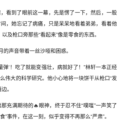
睛，看到了眼前这一幕，先是愣了一下，然后，一股
时间，她忘记了病痛，只是呆呆地看着弟弟，看着他
，以及枪口旁那些“看起来”像是零食的东西。
林月的声音带着一丝沙哑和困惑。
‘能量弹’！吃了就能变强壮，病就好了！”林轩一本正经
多么伟大的科学研究。他小心地将一块饼干从枪口“发
唇边。
那充满期待的🔥眼神，终于忍不住“噗嗤”一声笑了
喂食”事件，在这一刻，似乎变得不再那么“严肃”。