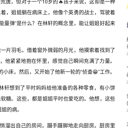
荒唐，但对于一个10岁的🔥孩子来说，这却是一种
象着，姐姐躺在病床上，他像个英勇的战士，驾驶着
。“能量弹”是什么？在林轩的概念里，能让姐姐好起来
像一片羽毛。借着窗外微弱的月光，他摸索着找到了
实，他紧紧地抱在怀里，感觉自己瞬间充满了力量。
的小床，然后，又开始了他新一轮的“侦查😁”工作。
么？林轩想到了平时妈妈给他准备的各种零食，有小饼
味软糖。这些，都是姐姐平时也爱吃的。他想，这些
姐姐的病。
悄悄溜出自己的房间，蹑手蹑脚地走向厨房。厨房里