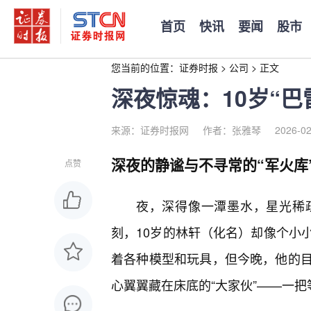
首页
快讯
要闻
股市
您当前的位置：
证券时报
>
公司
>
正文
深夜惊魂：10岁“巴
来源：证券时报网
作者：张雅琴
2026-02
深夜的静谧与不寻常的“军火库
点赞
夜，深得像一潭墨水，星光稀
刻，10岁的林轩（化名）却像个小小
着各种模型和玩具，但今晚，他的
心翼翼藏在床底的“大家伙”——一把等