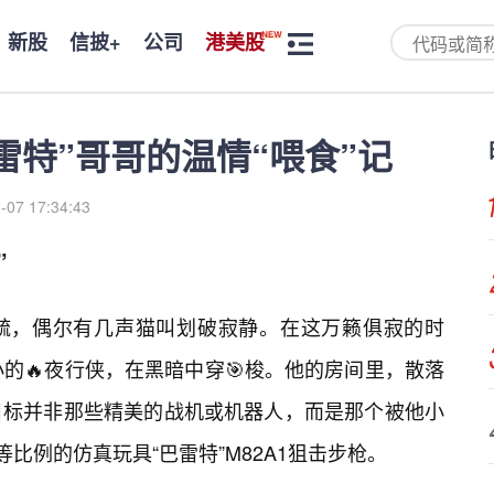
新股
信披+
公司
港美股
雷特”哥哥的温情“喂食”记
-07 17:34:43
”
疏，偶尔有几声猫叫划破寂静。在这万籁俱寂的时
的🔥夜行侠，在黑暗中穿🎯梭。他的房间里，散落
目标并非那些精美的战机或机器人，而是那个被他小
比例的仿真玩具“巴雷特”M82A1狙击步枪。