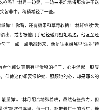
吃枪吗？”林月一边笑，一边➡️艰难地将那块饼干送
笑皆非中，稍稍减轻了一些。
‘能量弹’！你看，还有糖果和草莓软糖！”林轩继续“发
管中滑出，或者被他用手轻轻递到姐姐嘴边。他甚至还
勺子一点一点地舀起来，像是往姐姐嘴里“注射”特
看看他那认真到有些滑稽的样子，心中涌起一股暖
懂，但他这份想要保护她、照顾她的心，却是那么的
的‘能量弹’。”林月配合地张着嘴，虽然有些费力，但
量弹”都吃进嘴里。每一口，都带着饼干的香甜，糖