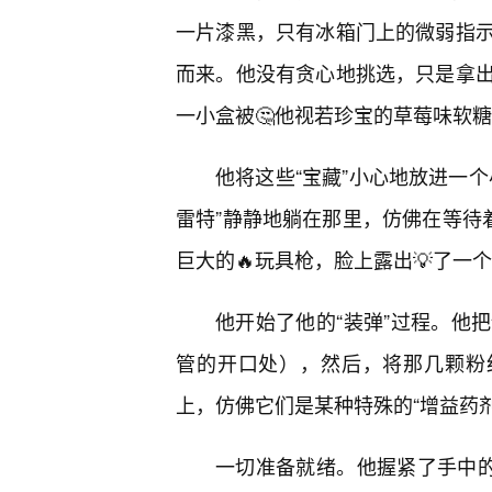
一片漆黑，只有冰箱门上的微弱指
而来。他没有贪心地挑选，只是拿
一小盒被🤔他视若珍宝的草莓味软
他将这些“宝藏”小心地放进一
雷特”静静地躺在那里，仿佛在等待
巨大的🔥玩具枪，脸上露出💡了一
他开始了他的“装弹”过程。他
管的开口处），然后，将那几颗粉
上，仿佛它们是某种特殊的“增益药剂
一切准备就绪。他握紧了手中的