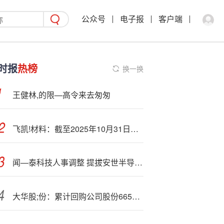
公众号
电子报
客户端
时报
热榜
换一换
王健林,的限—高令来去匆匆
飞凯!材料：截至2025年10月31日股东人数为67204户
闻—泰科技人事调整 提拔安世半导体高管为上市公司总裁
大华股;份：累计回购公司股份6652200股