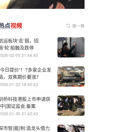
热点
视频
换一换
航运板块‘走’弱，招
商‘轮’船触及跌停
2026-02-05 21:44:43
“今日提价”！?多家企业发
函，双焦期价要涨？
2026-01-22 18:45:43
剑桥科技港股上市申请获
{中}国证监会.备案
2026-01-30 21:42:43
深市智{能}制:造龙头借力