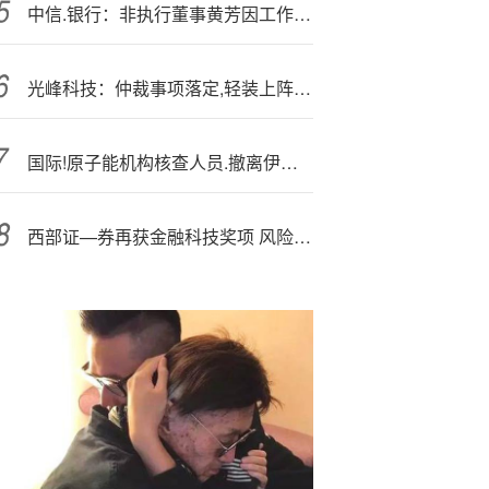
中信.银行：非执行董事黄芳因工作调整原因辞任
光峰科技：仲裁事项落定,轻装上阵，光博会将携前沿技术亮相
国际!原子能机构核查人员.撤离伊朗 伊朗核计划陷入“信息黑洞”
西部证—券再获金融科技奖项 风险管理智能化取得新成绩