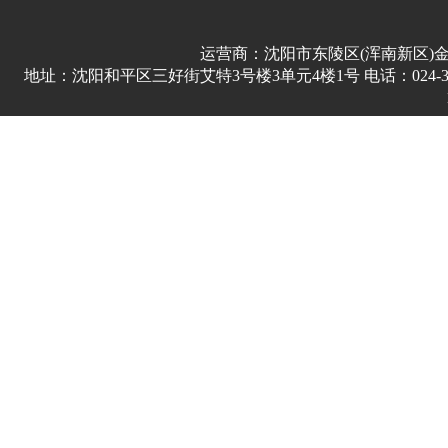
运营商：沈阳市东陵区(浑南新区)
地址：沈阳和平区三好街艾特3号楼3单元4楼1号 电话：024-3178