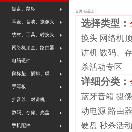
键盘、鼠标
首页
-新品上市
选择类型：
耳麦、音响、摄像头
线材、工具、转换头
换头
网络机
网络机顶盒、路由器
讲机
数码、
电脑硬件
杀活动专区
鼠标垫、插排、膜
详细分类：
手写板
蓝牙音箱
摄
扩音器、对讲机
动电源
路由
数码、存储、光盘
硬盘
秒杀活
手机配件