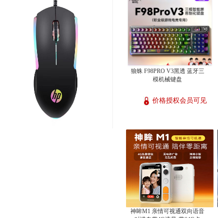
狼蛛 F98PRO V3黑透 蓝牙三
模机械键盘
价格授权会员可见
神眸M1 亲情可视通双向语音