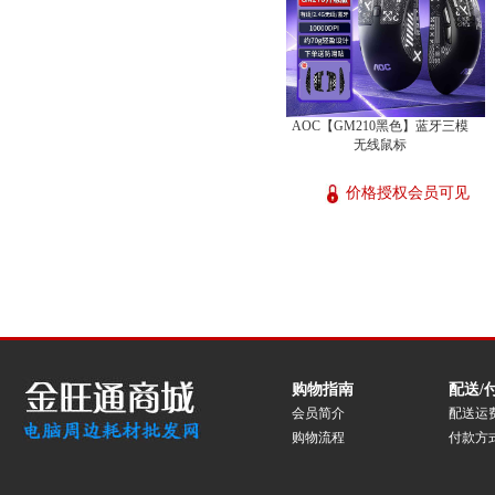
AOC【GM210黑色】蓝牙三模
无线鼠标
价格授权会员可见
购物指南
配送/
会员简介
配送运
购物流程
付款方