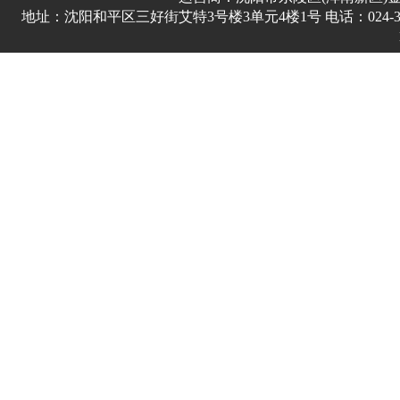
地址：沈阳和平区三好街艾特3号楼3单元4楼1号 电话：024-3178