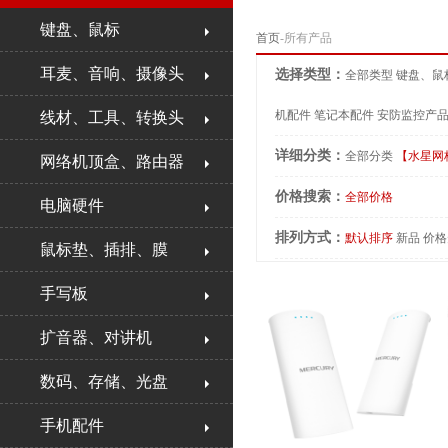
键盘、鼠标
首页
-所有产品
耳麦、音响、摄像头
选择类型：
全部类型
键盘、鼠
机配件
笔记本配件
安防监控产
线材、工具、转换头
详细分类：
全部分类
【水星网
网络机顶盒、路由器
价格搜索：
全部价格
电脑硬件
排列方式：
默认排序
新品
价格
鼠标垫、插排、膜
手写板
扩音器、对讲机
数码、存储、光盘
手机配件