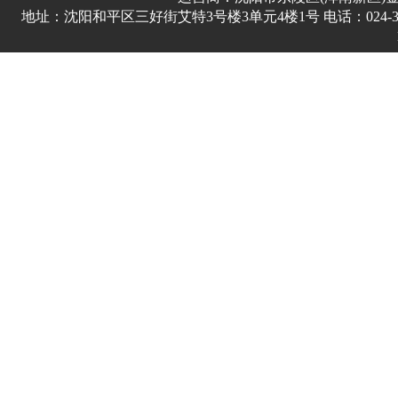
地址：沈阳和平区三好街艾特3号楼3单元4楼1号 电话：024-3178