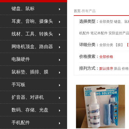
键盘、鼠标
首页
-所有产品
耳麦、音响、摄像头
选择类型：
全部类型
键盘、鼠
机配件
笔记本配件
安防监控产
线材、工具、转换头
详细分类：
全部分类
【膜】
【
网络机顶盒、路由器
价格搜索：
全部价格
电脑硬件
排列方式：
默认排序
新品
价格
鼠标垫、插排、膜
手写板
扩音器、对讲机
数码、存储、光盘
手机配件