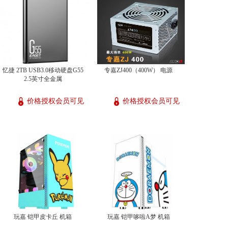
忆捷 2TB USB3.0移动硬盘G55
专嘉ZJ400（400W） 电源
2.5英寸全金属
价格授权会员可见
价格授权会员可见
玩嘉 铠甲皮卡丘 机箱
玩嘉 铠甲哆啦A梦 机箱