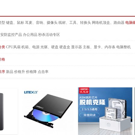
类型
键盘、鼠标
耳麦、音响、摄像头
线材、工具、转换头
网络机顶盒、路由器
电脑
安防监控产品
办公用品
秒杀活动专区
分类
CPU风扇
机箱、电源
光驱、硬盘
硬盘盒
显示器
主板、显卡、内存条
电脑整机
价格
排序
新品
价格升
价格降
点击率