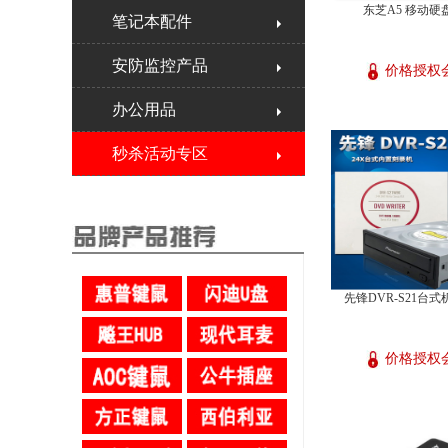
东芝A5 移动硬盘
笔记本配件
安防监控产品
价格授权
办公用品
秒杀活动专区
先锋DVR-S21台
价格授权