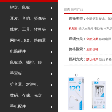
键盘、鼠标
首页
-所有产品
耳麦、音响、摄像头
选择类型：
全部类型
键盘、鼠
机配件
笔记本配件
安防监控产
线材、工具、转换头
详细分类：
全部分类
移动电源
网络机顶盒、路由器
价格搜索：
全部价格
电脑硬件
排列方式：
默认排序
新品
价格
鼠标垫、插排、膜
手写板
扩音器、对讲机
数码、存储、光盘
手机配件