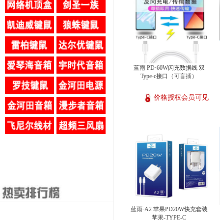
蓝雨 PD·60W闪充数据线 双
Type-c接口（可盲插）
价格授权会员可见
蓝雨-A2 苹果PD20W快充套装
苹果-TYPE-C