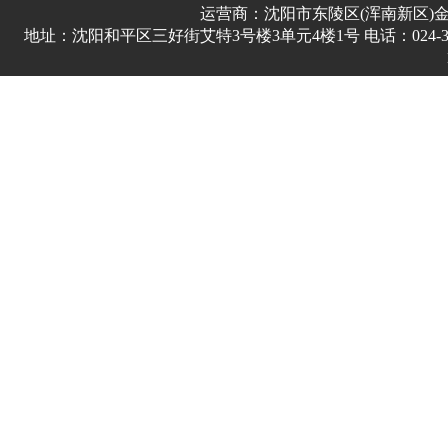
运营商：沈阳市东陵区(浑南新区)
地址：沈阳和平区三好街艾特3号楼3单元4楼1号 电话：024-3178