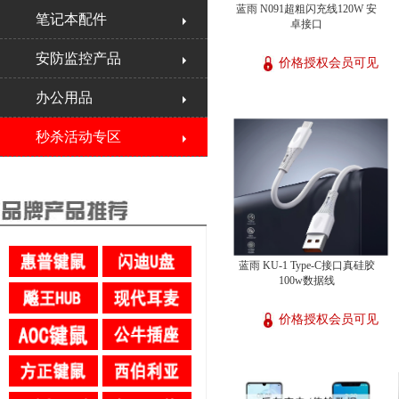
蓝雨 N091超粗闪充线120W 安
笔记本配件
卓接口
安防监控产品
价格授权会员可见
办公用品
秒杀活动专区
蓝雨 KU-1 Type-C接口真硅胶
100w数据线
价格授权会员可见