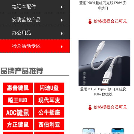
蓝雨 N091超粗闪充线120W 安
笔记本配件
卓接口
安防监控产品
价格授权会员可见
办公用品
秒杀活动专区
蓝雨 KU-1 Type-C接口真硅胶
100w数据线
价格授权会员可见