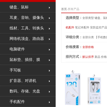
键盘、鼠标
首页
-所有产品
耳麦、音响、摄像头
选择类型：
全部类型
键盘、鼠
机配件
笔记本配件
安防监控产
线材、工具、转换头
详细分类：
全部分类
【手机数
网络机顶盒、路由器
价格搜索：
全部价格
电脑硬件
排列方式：
默认排序
新品
价格
鼠标垫、插排、膜
手写板
扩音器、对讲机
数码、存储、光盘
手机配件