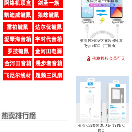
蓝雨 PD·60W闪充数据线 双
Type-c接口（可盲插）
价格授权会员可见
蓝雨-C92套装 3C认证 TYPE-C
接口