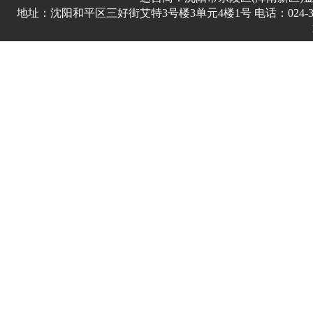
地址：沈阳和平区三好街艾特3号楼3单元4楼1号 电话：024-3178