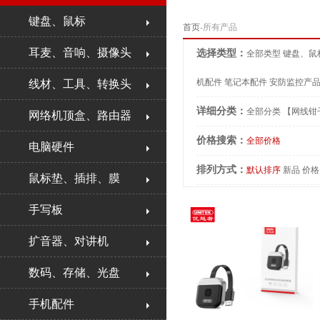
键盘、鼠标
首页
-所有产品
耳麦、音响、摄像头
选择类型：
全部类型
键盘、鼠
机配件
笔记本配件
安防监控产
线材、工具、转换头
详细分类：
全部分类
【网线钳
网络机顶盒、路由器
价格搜索：
全部价格
电脑硬件
排列方式：
默认排序
新品
价格
鼠标垫、插排、膜
手写板
扩音器、对讲机
数码、存储、光盘
手机配件