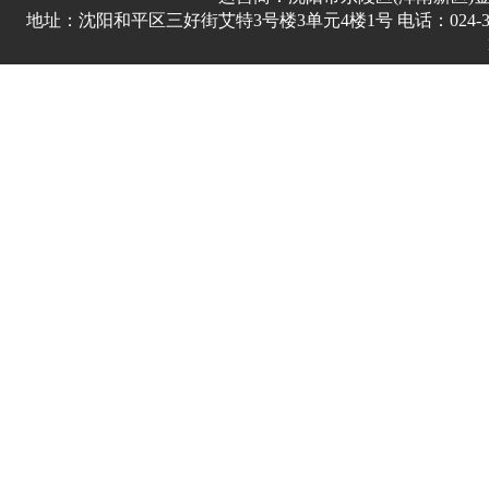
地址：沈阳和平区三好街艾特3号楼3单元4楼1号 电话：024-3178