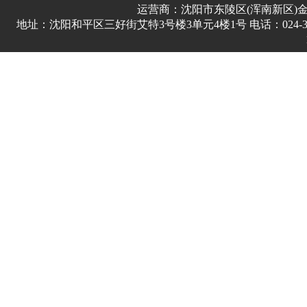
运营商：沈阳市东陵区(浑南新区)
地址：沈阳和平区三好街艾特3号楼3单元4楼1号 电话：024-3178