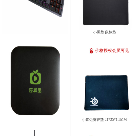
小黑垫 鼠标垫
价格授权会员可见
小锁边赛睿垫 21*25*1.5MM