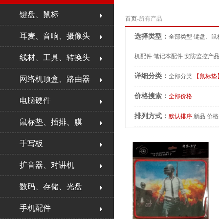
键盘、鼠标
首页
-所有产品
耳麦、音响、摄像头
选择类型：
全部类型
键盘、鼠
机配件
笔记本配件
安防监控产
线材、工具、转换头
详细分类：
全部分类
【鼠标垫
网络机顶盒、路由器
价格搜索：
全部价格
电脑硬件
排列方式：
默认排序
新品
价格
鼠标垫、插排、膜
手写板
扩音器、对讲机
数码、存储、光盘
手机配件