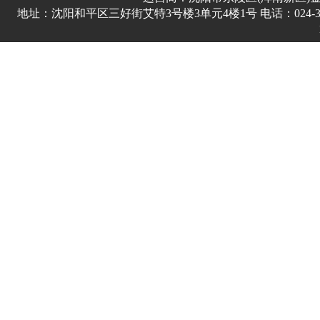
地址：沈阳和平区三好街艾特3号楼3单元4楼1号 电话：024-3178