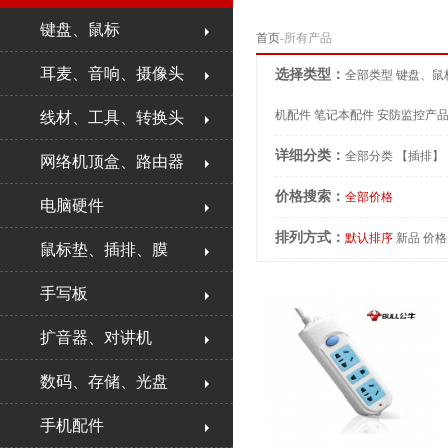
键盘、鼠标
首页
-所有产品
耳麦、音响、摄像头
选择类型：
全部类型
键盘、鼠
机配件
笔记本配件
安防监控产
线材、工具、转换头
详细分类：
全部分类
【插排】
网络机顶盒、路由器
价格搜索：
全部价格
电脑硬件
排列方式：
默认排序
新品
价格
鼠标垫、插排、膜
手写板
扩音器、对讲机
数码、存储、光盘
手机配件