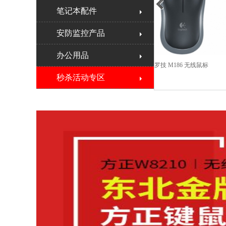
>
笔记本配件
安防监控产品
办公用品
凯迪威【VR6黑色字符
盘
秒杀活动专区
1
2
3
4