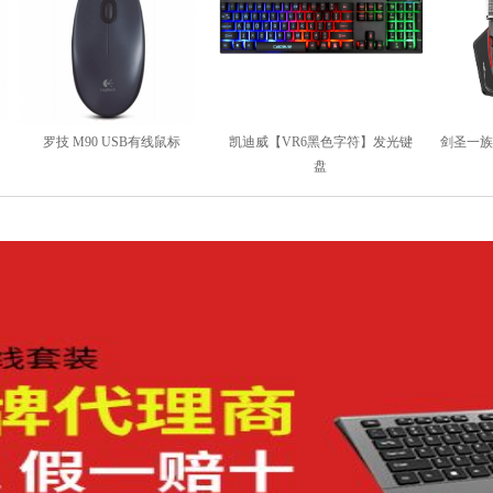
】发光键
剑圣一族【L10黑色】机械游戏
迈拓MT-WX02 无线投屏器
鼠标