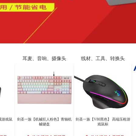
耳麦、音响、摄像头
线材、工具、转换头
械游戏鼠
剑圣一族【机械狂人粉色】青轴机
剑圣一族【V80黑色】 高端压枪游
械键盘
戏鼠标