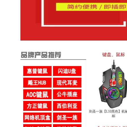
键盘、鼠标
剑圣一族【L10黑色】机
标