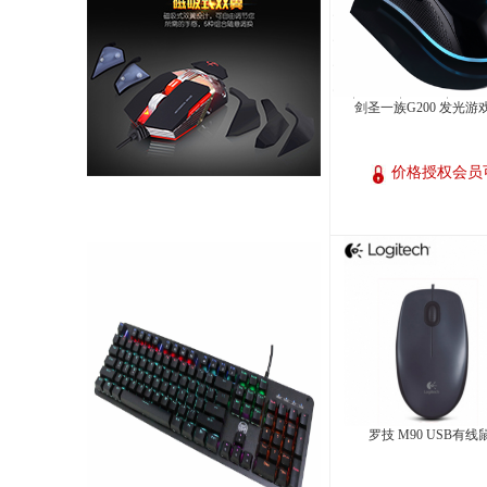
剑圣一族G200 发光游
价格授权会员
罗技 M90 USB有线