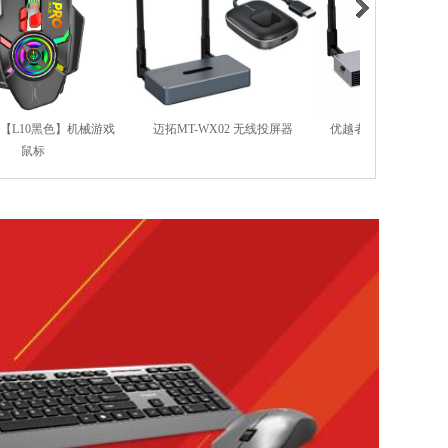
优越者V158A HDMI智能高清无
剑圣一族【机械狂人粉色】青轴
剑圣一族【V8
线投屏器
机械键盘
游