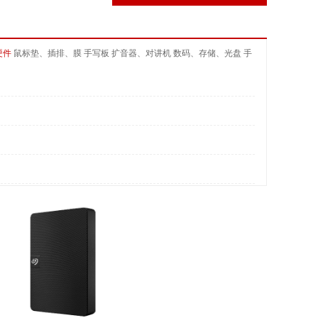
硬件
鼠标垫、插排、膜
手写板
扩音器、对讲机
数码、存储、光盘
手