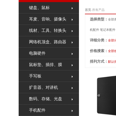
键盘、鼠标
首页
-所有产品
耳麦、音响、摄像头
选择类型：
全部
机配件
笔记本配件
线材、工具、转换头
详细分类：
全部
网络机顶盒、路由器
价格搜索：
全部
电脑硬件
排列方式：
默认
鼠标垫、插排、膜
手写板
扩音器、对讲机
数码、存储、光盘
手机配件