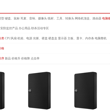
类型
键盘、鼠标
耳麦、音响、摄像头
线材、工具、转换头
网络机顶盒、路由器
电脑
安防监控产品
办公用品
秒杀活动专区
分类
CPU风扇
机箱、电源
光驱、硬盘
硬盘盒
显示器
主板、显卡、内存条
电脑整机
价格
排序
新品
价格升
价格降
点击率