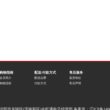
购物指南
配送/付款方式
售后服务
会员简介
配送运费
返货地址
购物流程
付款方式
售后声明
沈阳市东陵区(浑南新区)金旺通电子经营部 备案号：
辽ICP备140