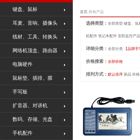
键盘、鼠标
首页
-所有产品
耳麦、音响、摄像头
选择类型：
全部类型
键盘、鼠
机配件
笔记本配件
安防监控产
线材、工具、转换头
详细分类：
全部分类
【品牌手
网络机顶盒、路由器
价格搜索：
全部价格
电脑硬件
排列方式：
默认排序
新品
价格
鼠标垫、插排、膜
手写板
扩音器、对讲机
数码、存储、光盘
手机配件