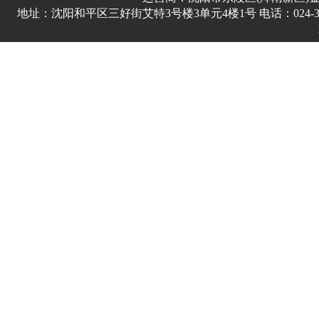
地址：沈阳和平区三好街艾特3号楼3单元4楼1号 电话：024-3178