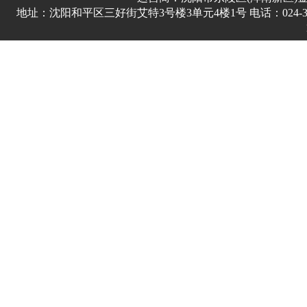
地址：沈阳和平区三好街艾特3号楼3单元4楼1号 电话：024-3178