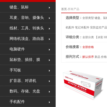
键盘、鼠标
首页
-所有产品
耳麦、音响、摄像头
选择类型：
全部类型
键盘、鼠
机配件
笔记本配件
安防监控产
线材、工具、转换头
详细分类：
全部分类
【冰彩 H
网络机顶盒、路由器
价格搜索：
全部价格
电脑硬件
排列方式：
默认排序
新品
价格
鼠标垫、插排、膜
手写板
扩音器、对讲机
数码、存储、光盘
手机配件