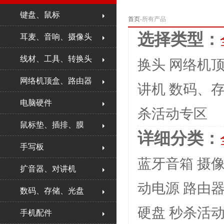
键盘、鼠标
首页
-所有产品
选择类型：
耳麦、音响、摄像头
线材、工具、转换头
换头
网络机
网络机顶盒、路由器
讲机
数码、
电脑硬件
杀活动专区
鼠标垫、插排、膜
详细分类：
手写板
蓝牙音箱
摄
扩音器、对讲机
动电源
路由
数码、存储、光盘
硬盘
秒杀活
手机配件