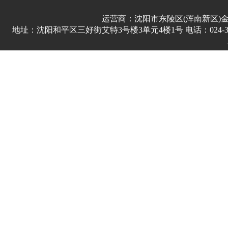
运营商：沈阳市东陵区(浑南新区)
地址：沈阳和平区三好街艾特3号楼3单元4楼1号 电话：024-3178