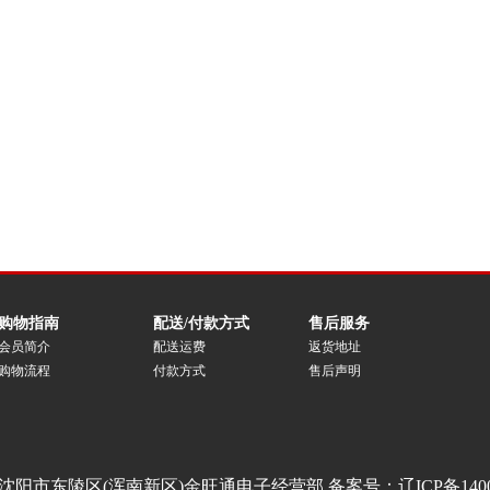
购物指南
配送/付款方式
售后服务
会员简介
配送运费
返货地址
购物流程
付款方式
售后声明
沈阳市东陵区(浑南新区)金旺通电子经营部 备案号：
辽ICP备140