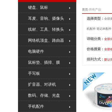
键盘、鼠标
首页
-所有产品
耳麦、音响、摄像头
选择类型：
全部
机配件
笔记本配件
线材、工具、转换头
详细分类：
全部
网络机顶盒、路由器
价格搜索：
全部
电脑硬件
排列方式：
默认
鼠标垫、插排、膜
手写板
扩音器、对讲机
数码、存储、光盘
手机配件