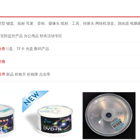
类型
键盘、鼠标
耳麦、音响、摄像头
线材、工具、转换头
网络机顶盒、路由器
电脑
安防监控产品
办公用品
秒杀活动专区
分类
U盘、TF卡
光盘
数码产品
价格
排序
新品
价格升
价格降
点击率