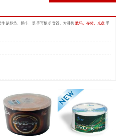
硬件
鼠标垫、插排、膜
手写板
扩音器、对讲机
数码、存储、光盘
手