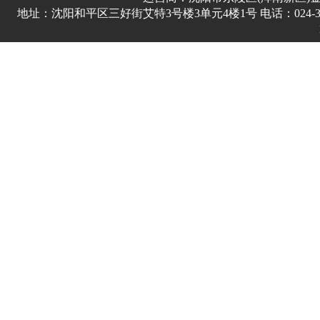
地址：沈阳和平区三好街艾特3号楼3单元4楼1号 电话：024-3178