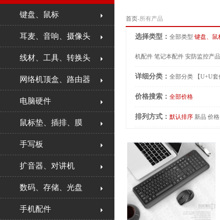
键盘、鼠标
首页
-所有产品
耳麦、音响、摄像头
选择类型：
全部类型
键盘、鼠
机配件
笔记本配件
安防监控产
线材、工具、转换头
详细分类：
全部分类
【U+U
网络机顶盒、路由器
价格搜索：
全部价格
电脑硬件
排列方式：
默认排序
新品
价格
鼠标垫、插排、膜
手写板
扩音器、对讲机
数码、存储、光盘
手机配件