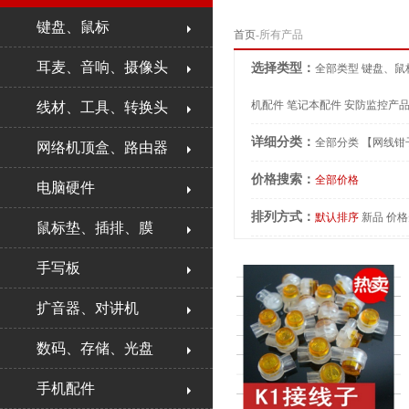
键盘、鼠标
首页
-所有产品
耳麦、音响、摄像头
选择类型：
全部类型
键盘、鼠
机配件
笔记本配件
安防监控产
线材、工具、转换头
详细分类：
全部分类
【网线钳
网络机顶盒、路由器
价格搜索：
全部价格
电脑硬件
排列方式：
默认排序
新品
价格
鼠标垫、插排、膜
手写板
扩音器、对讲机
数码、存储、光盘
手机配件