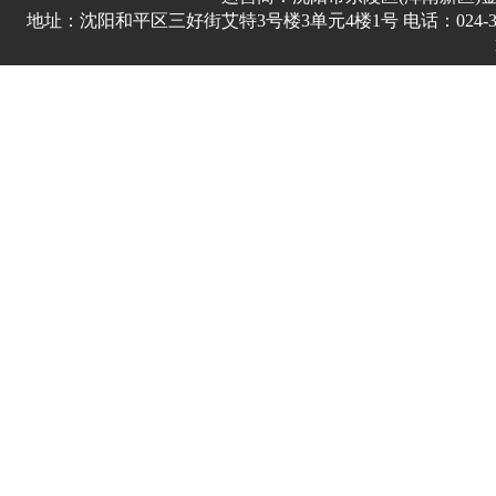
地址：沈阳和平区三好街艾特3号楼3单元4楼1号 电话：024-3178