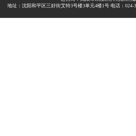
地址：沈阳和平区三好街艾特3号楼3单元4楼1号 电话：024-3178