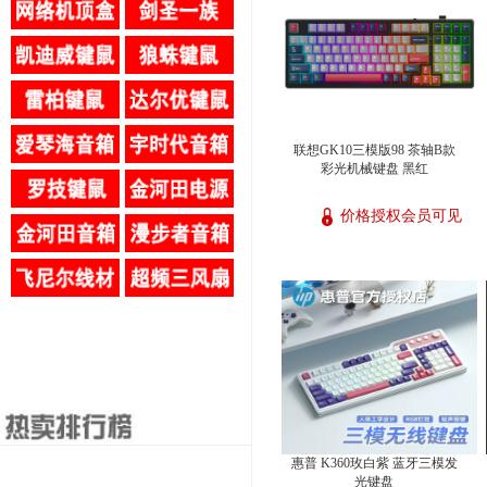
联想GK10三模版98 茶轴B款
彩光机械键盘 黑红
价格授权会员可见
惠普 K360玫白紫 蓝牙三模发
光键盘