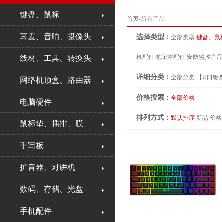
键盘、鼠标
首页
-所有产品
耳麦、音响、摄像头
选择类型：
全部类型
键盘、鼠
机配件
笔记本配件
安防监控产
线材、工具、转换头
详细分类：
全部分类
【U口键
网络机顶盒、路由器
价格搜索：
全部价格
电脑硬件
排列方式：
默认排序
新品
价格
鼠标垫、插排、膜
手写板
扩音器、对讲机
数码、存储、光盘
手机配件