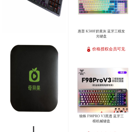
惠普 K500F奶黄灰 蓝牙三模发
光键盘
价格授权会员可见
狼蛛 F98PRO V3黑透 蓝牙三
模机械键盘