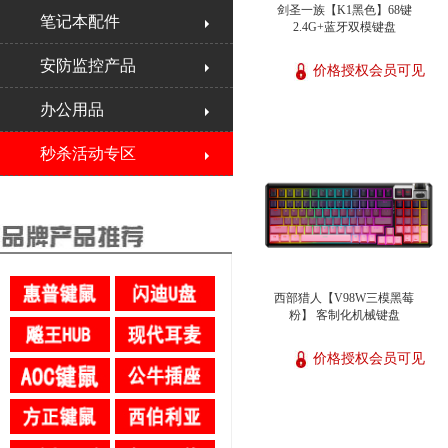
剑圣一族【K1黑色】68键
笔记本配件
2.4G+蓝牙双模键盘
安防监控产品
价格授权会员可见
办公用品
秒杀活动专区
西部猎人【V98W三模黑莓
粉】 客制化机械键盘
价格授权会员可见