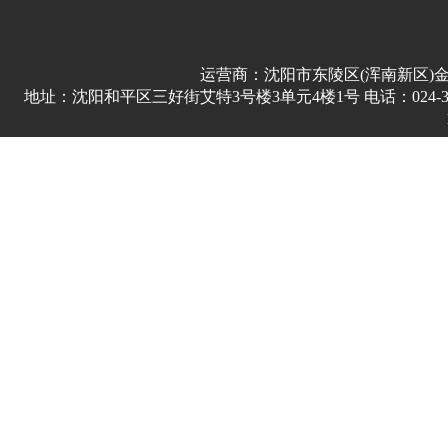
运营商：沈阳市东陵区(浑南新区)
地址：沈阳和平区三好街艾特3号楼3单元4楼1号 电话：024-3178