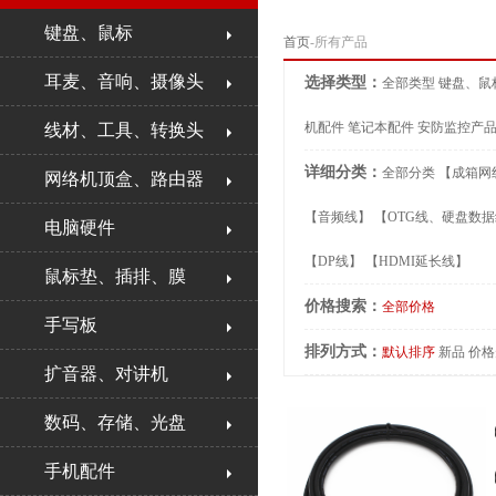
键盘、鼠标
首页
-所有产品
耳麦、音响、摄像头
选择类型：
全部类型
键盘、鼠
机配件
笔记本配件
安防监控产
线材、工具、转换头
详细分类：
全部分类
【成箱网
网络机顶盒、路由器
【音频线】
【OTG线、硬盘数
电脑硬件
【DP线】
【HDMI延长线】
鼠标垫、插排、膜
价格搜索：
全部价格
手写板
排列方式：
默认排序
新品
价格
扩音器、对讲机
数码、存储、光盘
手机配件