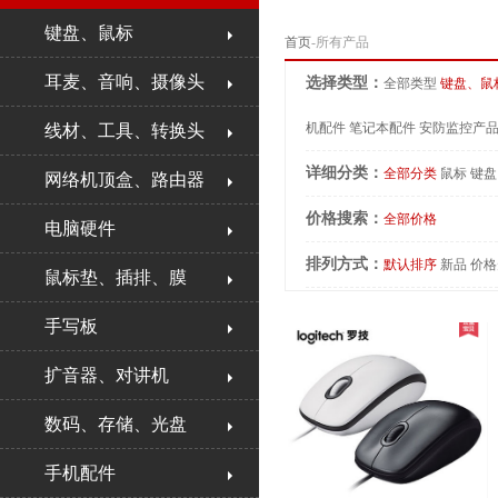
键盘、鼠标
首页
-所有产品
耳麦、音响、摄像头
选择类型：
全部类型
键盘、鼠
机配件
笔记本配件
安防监控产
线材、工具、转换头
详细分类：
全部分类
鼠标
键盘
网络机顶盒、路由器
价格搜索：
全部价格
电脑硬件
排列方式：
默认排序
新品
价格
鼠标垫、插排、膜
手写板
扩音器、对讲机
数码、存储、光盘
手机配件