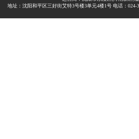
地址：沈阳和平区三好街艾特3号楼3单元4楼1号 电话：024-3178