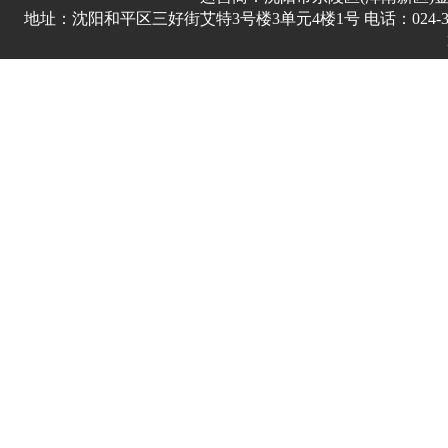
地址：沈阳和平区三好街艾特3号楼3单元4楼1号 电话：024-3178