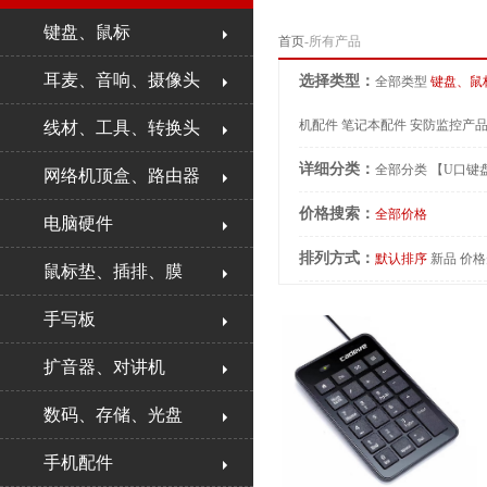
键盘、鼠标
首页
-所有产品
耳麦、音响、摄像头
选择类型：
全部类型
键盘、鼠
机配件
笔记本配件
安防监控产
线材、工具、转换头
详细分类：
全部分类
【U口键
网络机顶盒、路由器
价格搜索：
全部价格
电脑硬件
排列方式：
默认排序
新品
价格
鼠标垫、插排、膜
手写板
扩音器、对讲机
数码、存储、光盘
手机配件