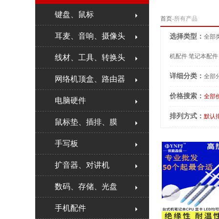
键盘、鼠标
首页
-所有产品
耳麦、音响、摄像头
选择类型：
全部
机配件
笔记本配件
线材、工具、转换头
详细分类：
全部
网络机顶盒、路由器
价格搜索：
全部
电脑硬件
排列方式：
默认
鼠标垫、插排、膜
手写板
扩音器、对讲机
数码、存储、光盘
手机配件