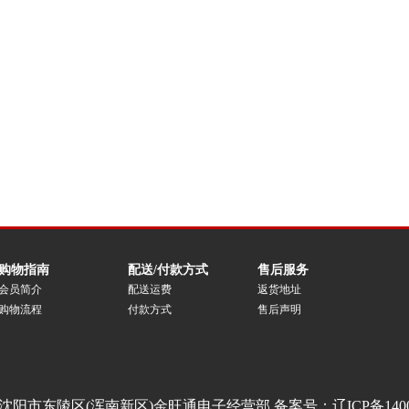
购物指南
配送/付款方式
售后服务
会员简介
配送运费
返货地址
购物流程
付款方式
售后声明
沈阳市东陵区(浑南新区)金旺通电子经营部 备案号：
辽ICP备140