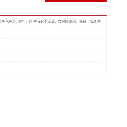
硬件
鼠标垫、插排、膜
手写板
扩音器、对讲机
数码、存储、光盘
手