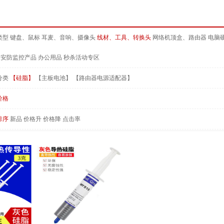
类型
键盘、鼠标
耳麦、音响、摄像头
线材、工具、转换头
网络机顶盒、路由器
电脑
安防监控产品
办公用品
秒杀活动专区
分类
【硅脂】
【主板电池】
【路由器电源适配器】
价格
排序
新品
价格升
价格降
点击率